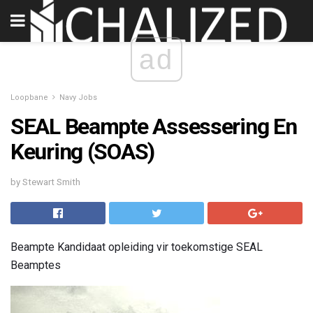
ad
Loopbane
Navy Jobs
SEAL Beampte Assessering En
Keuring (SOAS)
by Stewart Smith
Beampte Kandidaat opleiding vir toekomstige SEAL
Beamptes