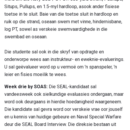
Situps, Pullups, en 1.5-myl hardloop, asook ander fisiese
toetse in te sluit. Baie van die toetse sluit in hardloop en
ruik op die strand, oseaan swem met vinne, hindernisbane,
log PT, sowel as verskeie swemvaardighede in die
swembad en oseaan.
Die studente sal ook in die skryf van opdragte en
onderworpe wees aan instrukteur- en eweknie-evaluerings.
U sal geëvalueer word op u vermoë om 'n spanspeler, 'n
leier en fisies moeilik te wees.
Week drie by SOAS:
Die SEAL-kandidaat sal
vandeesweek ook sielkundige evaluasies ondergaan, maar
word ook deurgaans in hierdie hoedanigheid waargeneem.
Die kandidate sal gevra word oor verskeie vrae oor jouself
en u kennis van huidige gebeure en Naval Special Warfare
deur die SEAL Board Interview. Die direksie bestaan ​​uit