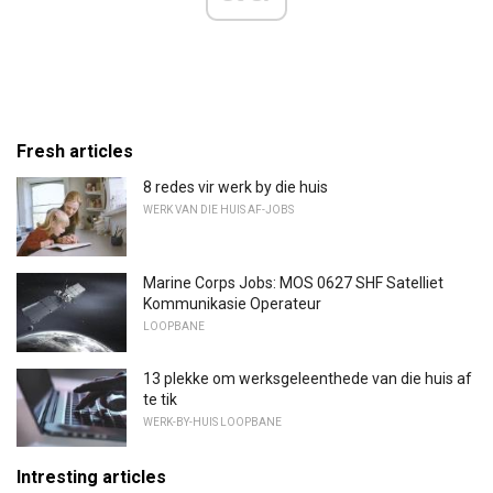
Fresh articles
8 redes vir werk by die huis
WERK VAN DIE HUIS AF-JOBS
Marine Corps Jobs: MOS 0627 SHF Satelliet
Kommunikasie Operateur
LOOPBANE
13 plekke om werksgeleenthede van die huis af
te tik
WERK-BY-HUIS LOOPBANE
Intresting articles