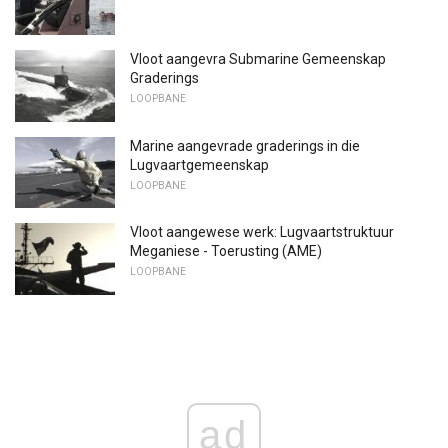
Vloot aangevra Submarine Gemeenskap
Graderings
LOOPBANE
Marine aangevrade graderings in die
Lugvaartgemeenskap
LOOPBANE
Vloot aangewese werk: Lugvaartstruktuur
Meganiese - Toerusting (AME)
LOOPBANE
ad