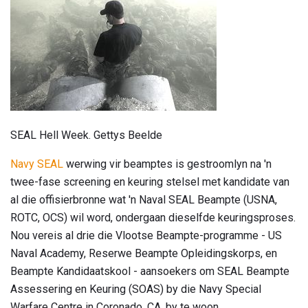
SEAL Hell Week. Gettys Beelde
Navy SEAL
werwing vir beamptes is gestroomlyn na 'n
twee-fase screening en keuring stelsel met kandidate van
al die offisierbronne wat 'n Naval SEAL Beampte (USNA,
ROTC, OCS) wil word, ondergaan dieselfde keuringsproses.
Nou vereis al drie die Vlootse Beampte-programme - US
Naval Academy, Reserwe Beampte Opleidingskorps, en
Beampte Kandidaatskool - aansoekers om SEAL Beampte
Assessering en Keuring (SOAS) by die Navy Special
Warfare Centre in Coronado, CA, by te woon.