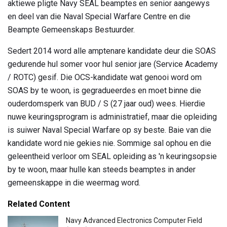
aktiewe pligte Navy SEAL beamptes en senior aangewys
en deel van die Naval Special Warfare Centre en die
Beampte Gemeenskaps Bestuurder.
Sedert 2014 word alle amptenare kandidate deur die SOAS
gedurende hul somer voor hul senior jare (Service Academy
/ ROTC) gesif. Die OCS-kandidate wat genooi word om
SOAS by te woon, is gegradueerdes en moet binne die
ouderdomsperk van BUD / S (27 jaar oud) wees. Hierdie
nuwe keuringsprogram is administratief, maar die opleiding
is suiwer Naval Special Warfare op sy beste. Baie van die
kandidate word nie gekies nie. Sommige sal ophou en die
geleentheid verloor om SEAL opleiding as 'n keuringsopsie
by te woon, maar hulle kan steeds beamptes in ander
gemeenskappe in die weermag word.
Related Content
Navy Advanced Electronics Computer Field