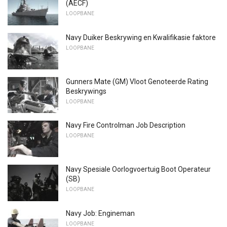
(AECF)
LOOPBANE
Navy Duiker Beskrywing en Kwalifikasie faktore
LOOPBANE
Gunners Mate (GM) Vloot Genoteerde Rating
Beskrywings
LOOPBANE
Navy Fire Controlman Job Description
LOOPBANE
Navy Spesiale Oorlogvoertuig Boot Operateur
(SB)
LOOPBANE
Navy Job: Engineman
LOOPBANE