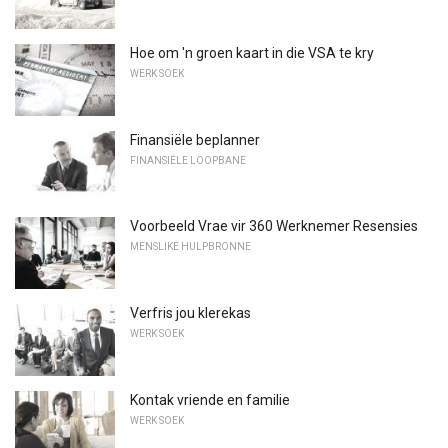
Hoe om 'n groen kaart in die VSA te kry
WERK SOEK
Finansiële beplanner
FINANSIËLE LOOPBANE
Voorbeeld Vrae vir 360 Werknemer Resensies
MENSLIKE HULPBRONNE
Verfris jou klerekas
WERK SOEK
Kontak vriende en familie
WERK SOEK