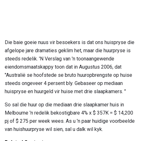
Die baie goeie nuus vir besoekers is dat ons huispryse die
afgelope jare dramaties geklim het, maar die huurpryse is
steeds redelik. 'N Verslag van 'n toonaangewende
eiendomsmaatskappy toon dat in Augustus 2006, dat
"Australië se hoofstede se bruto huuropbrengste op huise
steeds ongeveer 4 persent bly. Gebaseer op mediaan
huispryse en huurgeld vir huise met drie slaapkamers. "
So sal die huur op die mediaan drie slaapkamer huis in
Melbourne 'n redelik bekostigbare 4% x $ 357K = $ 14,200
pj of $ 275 per week wees. As u 'n paar huidige voorbeelde
van huishuurpryse wil sien, sal u dalk wil kyk.