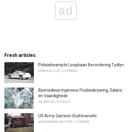
ad
Fresh articles
Polisiebeampte Loopbaan Bevordering Tydlyn
KRIMINOLOGIE LOOPBANE
Biomediese Ingenieur Posbeskrywing, Salaris
en Vaardighede
SALARIS EN VOORDELE
US Army Garrison Grafenwoehr
AMERIKAANSE MILITÊRE LOOPBANE