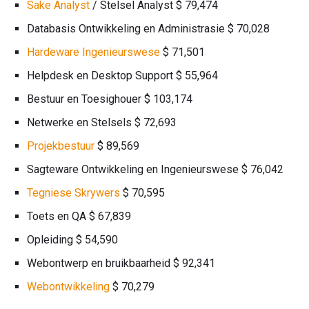
Sake Analyst
/ Stelsel Analyst $ 79,474
Databasis Ontwikkeling en Administrasie $ 70,028
Hardeware Ingenieurswese
$ 71,501
Helpdesk en Desktop Support $ 55,964
Bestuur en Toesighouer $ 103,174
Netwerke en Stelsels $ 72,693
Projekbestuur
$ 89,569
Sagteware Ontwikkeling en Ingenieurswese $ 76,042
Tegniese Skrywers
$ 70,595
Toets en QA $ 67,839
Opleiding $ 54,590
Webontwerp en bruikbaarheid $ 92,341
Webontwikkeling
$ 70,279