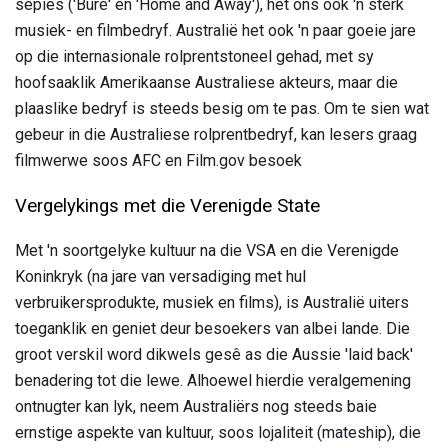
sepies ('Bure' en 'Home and Away'), het ons ook 'n sterk
musiek- en filmbedryf. Australië het ook 'n paar goeie jare
op die internasionale rolprentstoneel gehad, met sy
hoofsaaklik Amerikaanse Australiese akteurs, maar die
plaaslike bedryf is steeds besig om te pas. Om te sien wat
gebeur in die Australiese rolprentbedryf, kan lesers graag
filmwerwe soos AFC en Film.gov besoek
Vergelykings met die Verenigde State
Met 'n soortgelyke kultuur na die VSA en die Verenigde
Koninkryk (na jare van versadiging met hul
verbruikersprodukte, musiek en films), is Australië uiters
toeganklik en geniet deur besoekers van albei lande. Die
groot verskil word dikwels gesê as die Aussie 'laid back'
benadering tot die lewe. Alhoewel hierdie veralgemening
ontnugter kan lyk, neem Australiërs nog steeds baie
ernstige aspekte van kultuur, soos lojaliteit (mateship), die