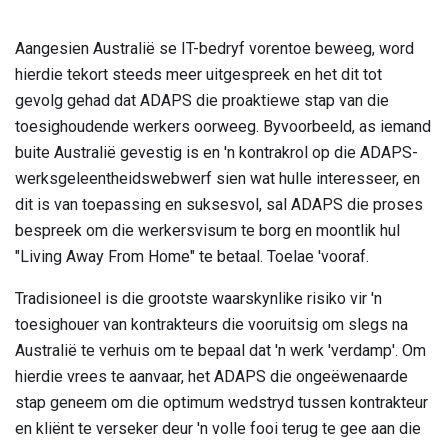
Aangesien Australië se IT-bedryf vorentoe beweeg, word
hierdie tekort steeds meer uitgespreek en het dit tot
gevolg gehad dat ADAPS die proaktiewe stap van die
toesighoudende werkers oorweeg. Byvoorbeeld, as iemand
buite Australië gevestig is en 'n kontrakrol op die ADAPS-
werksgeleentheidswebwerf sien wat hulle interesseer, en
dit is van toepassing en suksesvol, sal ADAPS die proses
bespreek om die werkersvisum te borg en moontlik hul
"Living Away From Home" te betaal. Toelae 'vooraf.
Tradisioneel is die grootste waarskynlike risiko vir 'n
toesighouer van kontrakteurs die vooruitsig om slegs na
Australië te verhuis om te bepaal dat 'n werk 'verdamp'. Om
hierdie vrees te aanvaar, het ADAPS die ongeëwenaarde
stap geneem om die optimum wedstryd tussen kontrakteur
en kliënt te verseker deur 'n volle fooi terug te gee aan die