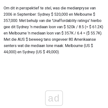
Om dit in perspektief te stel, was die medianpryse van
2006 in September: Sydney $ 520,000 en Melbourne $
357,000. Met behulp van die 'Unaffordablity ratings' hierbo
gee dit Sydney 'n mediaan loon van $ 520k / 8.5 (= $ 61.2K)
en Melbourne 'n mediaan loon van $ 357K / 6.4 = ($ 55.7K).
Met die AUS $ beweeg tans ongeveer 80 Amerikaanse
senters wat die mediaan lone maak: Melbourne (US $
44,000) en Sydney (US $ 49,000).
ad