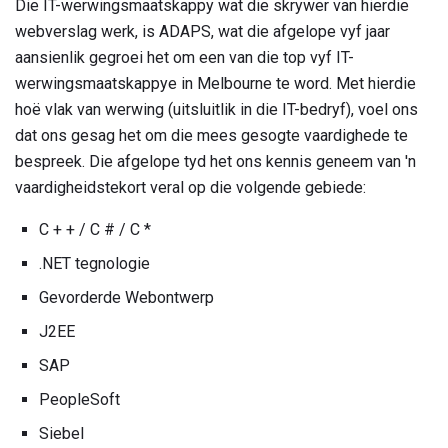
Die IT-werwingsmaatskappy wat die skrywer van hierdie
webverslag werk, is ADAPS, wat die afgelope vyf jaar
aansienlik gegroei het om een ​​van die top vyf IT-
werwingsmaatskappye in Melbourne te word. Met hierdie
hoë vlak van werwing (uitsluitlik in die IT-bedryf), voel ons
dat ons gesag het om die mees gesogte vaardighede te
bespreek. Die afgelope tyd het ons kennis geneem van 'n
vaardigheidstekort veral op die volgende gebiede:
C + + / C # / C *
.NET tegnologie
Gevorderde Webontwerp
J2EE
SAP
PeopleSoft
Siebel