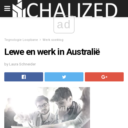
ad
Tegnologie Loopbane
Werk soektog
Lewe en werk in Australië
by Laura Schneider