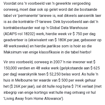
Voordat ons 'n voorbeeld van 'n gewerkte vergoeding
oorweeg, moet daar ook op gelet word dat die bostaande
tabel vir 'permanente' tariewe is, wat dikwels aansienlik laer
is as die kontrakte-IT-tariewe. Dink byvoorbeeld aan dat 'n
kontrakbestuurder wat op 'n Global Data Warehouse
(ADAPS-rol 18202) werk, hierdie week vir $ 750 per dag
geadverteer is (ekwivalent van $ 180K per jaar, gebaseer op
48 werksweke) en hierdie jaarlikse som is hoër as die
Maksimum van enige klassifikasie in die tabel hierbo!
Vir ons voorbeeld, oorweeg in 2007 'n nie-inwoner wat $
150,000 verdien en 48 weke werk (gelykstaande aan $ 625
per dag) waarskynlik teen $ 52,250 belas word. As hulle 'n
huis in Melbourne ter waarde van $ 500 per week gehuur
het ($ 26K per jaar), sal dit hulle nog byna $ 71K verlaat (met
inbegrip van enige kortings wat hulle mag ontvang vir hul
'Living Away from Home Allowance').