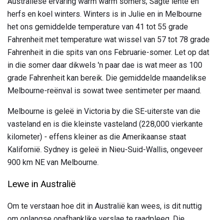
Australiese ervaring warm warm somers; Sagte lente en
herfs en koel winters. Winters is in Julie en in Melbourne
het ons gemiddelde temperature van 41 tot 55 grade
Fahrenheit met temperature wat wissel van 57 tot 78 grade
Fahrenheit in die spits van ons Februarie-somer. Let op dat
in die somer daar dikwels 'n paar dae is wat meer as 100
grade Fahrenheit kan bereik. Die gemiddelde maandelikse
Melbourne-reënval is sowat twee sentimeter per maand.
Melbourne is geleë in Victoria by die SE-uiterste van die
vasteland en is die kleinste vasteland (228,000 vierkante
kilometer) - effens kleiner as die Amerikaanse staat
Kalifornië. Sydney is geleë in Nieu-Suid-Wallis, ongeveer
900 km NE van Melbourne.
Lewe in Australië
Om te verstaan ​​hoe dit in Australië kan wees, is dit nuttig
om onlangse onafhanklike verslae te raadpleeg. Die