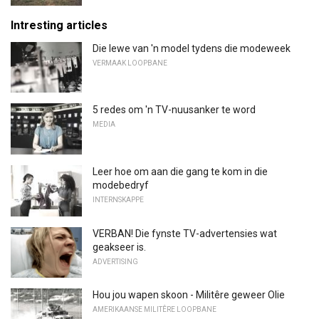
Intresting articles
Die lewe van 'n model tydens die modeweek
VERMAAK LOOPBANE
5 redes om 'n TV-nuusanker te word
MEDIA
Leer hoe om aan die gang te kom in die
modebedryf
INTERNSKAPPE
VERBAN! Die fynste TV-advertensies wat
geakseer is.
ADVERTISING
Hou jou wapen skoon - Militêre geweer Olie
AMERIKAANSE MILITÊRE LOOPBANE