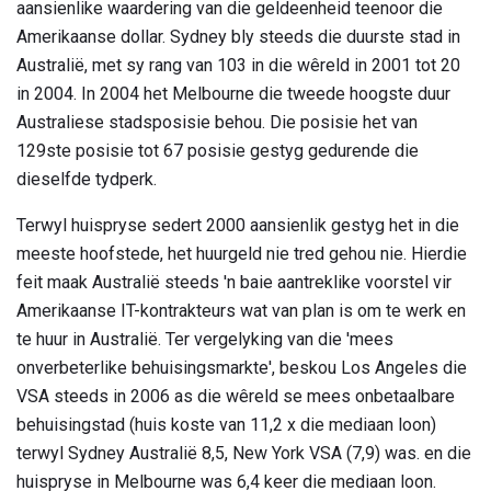
aansienlike waardering van die geldeenheid teenoor die
Amerikaanse dollar. Sydney bly steeds die duurste stad in
Australië, met sy rang van 103 in die wêreld in 2001 tot 20
in 2004. In 2004 het Melbourne die tweede hoogste duur
Australiese stadsposisie behou. Die posisie het van
129ste posisie tot 67 posisie gestyg gedurende die
dieselfde tydperk.
Terwyl huispryse sedert 2000 aansienlik gestyg het in die
meeste hoofstede, het huurgeld nie tred gehou nie. Hierdie
feit maak Australië steeds 'n baie aantreklike voorstel vir
Amerikaanse IT-kontrakteurs wat van plan is om te werk en
te huur in Australië. Ter vergelyking van die 'mees
onverbeterlike behuisingsmarkte', beskou Los Angeles die
VSA steeds in 2006 as die wêreld se mees onbetaalbare
behuisingstad (huis koste van 11,2 x die mediaan loon)
terwyl Sydney Australië 8,5, New York VSA (7,9) was. en die
huispryse in Melbourne was 6,4 keer die mediaan loon.