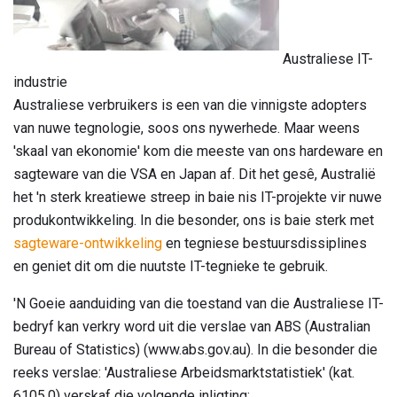
Australiese IT-
industrie
Australiese verbruikers is een van die vinnigste adopters
van nuwe tegnologie, soos ons nywerhede. Maar weens
'skaal van ekonomie' kom die meeste van ons hardeware en
sagteware van die VSA en Japan af. Dit het gesê, Australië
het 'n sterk kreatiewe streep in baie nis IT-projekte vir nuwe
produkontwikkeling. In die besonder, ons is baie sterk met
sagteware-ontwikkeling
en tegniese bestuursdissiplines
en geniet dit om die nuutste IT-tegnieke te gebruik.
'N Goeie aanduiding van die toestand van die Australiese IT-
bedryf kan verkry word uit die verslae van ABS (Australian
Bureau of Statistics) (www.abs.gov.au). In die besonder die
reeks verslae: 'Australiese Arbeidsmarktstatistiek' (kat.
6105.0) verskaf die volgende inligting: