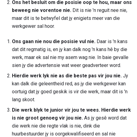
Ons het besluit om die posisie oop te hou, maar ons
beweeg nie vorentoe nie.
Dit is nie 'n reguit nee nie,
maar dit is te betwyfel dat jy enigiets meer van die
werkgewer sal hoor.
Ons gaan nie nou die posisie vul nie.
Daar is 'n kans
dat dit regmatig is, en jy kan dalk nog 'n kans hê by die
werk, maar ek sal nie my asem wag nie. In baie gevalle
sien jy die advertensie wat weer geadverteer word.
Hierdie werk lyk nie as die beste pas vir jou nie.
Jy
kan dalk die geleentheid red, as jy die werkgewer kan
oortuig dat jy goed geskik is vir die werk, maar dit is 'n
lang skoot.
Die werk blyk te junior vir jou te wees.
Hierdie werk
is nie groot genoeg vir jou nie.
As jy gesê word dat
die werk nie die regte vlak is nie, dink die
huurbestuurder jy is oorgekwalifiseerd en sal nie