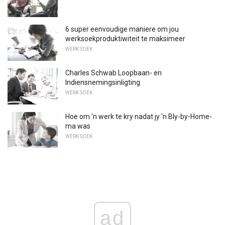
6 super eenvoudige maniere om jou
werksoekproduktiwiteit te maksimeer
WERK SOEK
Charles Schwab Loopbaan- en
Indiensnemingsinligting
WERK SOEK
Hoe om 'n werk te kry nadat jy 'n Bly-by-Home-
ma was
WERK SOEK
ad