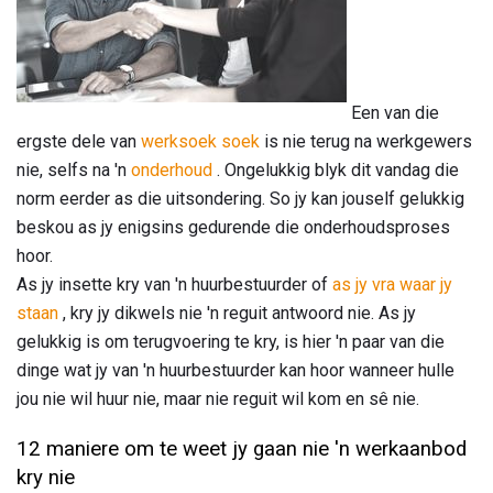
Een van die
ergste dele van
werksoek soek
is nie terug na werkgewers
nie, selfs na 'n
onderhoud
. Ongelukkig blyk dit vandag die
norm eerder as die uitsondering. So jy kan jouself gelukkig
beskou as jy enigsins gedurende die onderhoudsproses
hoor.
As jy insette kry van 'n huurbestuurder of
as jy vra waar jy
staan
, kry jy dikwels nie 'n reguit antwoord nie. As jy
gelukkig is om terugvoering te kry, is hier 'n paar van die
dinge wat jy van 'n huurbestuurder kan hoor wanneer hulle
jou nie wil huur nie, maar nie reguit wil kom en sê nie.
12 maniere om te weet jy gaan nie 'n werkaanbod
kry nie