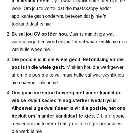
u 'n besluit neem.
Jy is waarskynlik buite stryd vir die
werk. Om jou te vertel dat die maatskappy ander
applikante gaan ondervra, beteken dat jy nie 'n
topkandidaat is nie.
Ek sal jou CV op lêer hou.
Daar is min dinge wat
vandag ingedien word en jou CV sal waarskynlik nie een
van hulle wees nie.
Die posisie is in die wiele gesit.
Befondsing vir die
pos is in die wiele gesit.
Miskien hou die werkgewer
af om die posisie te vul, maar hulle sal waarskynlik jou
nie daarvoor inhuur nie.
Ons gaan vorentoe beweeg met ander kandidate
wie se kwalifikasies 'n nog sterker wedstryd is.
Alhoewel u gekwalifiseer is vir die posisie, het ons
besluit om 'n ander kandidaat te kies.
Dit is 'n goeie
manier om jou te vertel dat jy nie die regte persoon vir
die werk is nie.