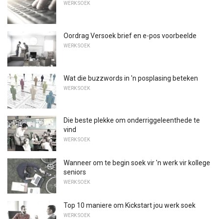
WERK SOEK
Oordrag Versoek brief en e-pos voorbeelde
WERK SOEK
Wat die buzzwords in 'n posplasing beteken
WERK SOEK
Die beste plekke om onderriggeleenthede te
vind
WERK SOEK
Wanneer om te begin soek vir 'n werk vir kollege
seniors
WERK SOEK
Top 10 maniere om Kickstart jou werk soek
WERK SOEK