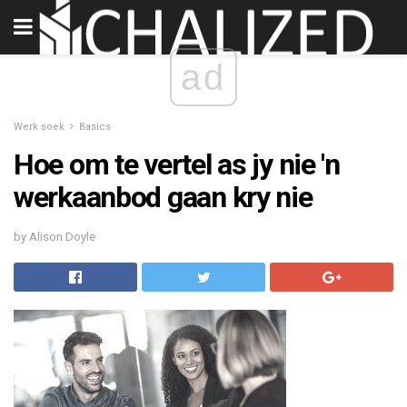
ad
Werk soek
Basics
Hoe om te vertel as jy nie 'n
werkaanbod gaan kry nie
by Alison Doyle