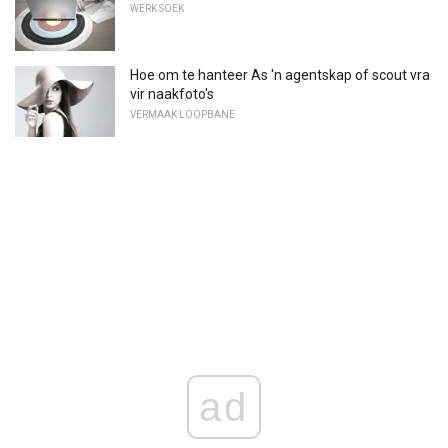
WERK SOEK
Hoe om te hanteer As 'n agentskap of scout vra
vir naakfoto's
VERMAAK LOOPBANE
ad