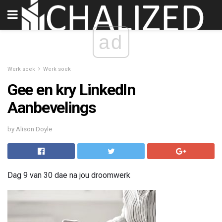
ad
Werk soek
Werk soek
Gee en kry LinkedIn
Aanbevelings
by Alison Doyle
Dag 9 van 30 dae na jou droomwerk