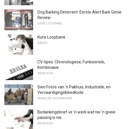
Dog Barking Deterrent: Eerste Alert Bark Genie
Review
DIERE LOOPBANE
Kuns Loopbane
BASICS
CV-tipes: Chronologiese, Funksionele,
Kombinasie
WERK SOEK
Sien Foto's van 'n Pakhuis, Industriële, en
Vervaardigingskleedkode
MENSLIKE HULPBRONNE
Bedankingsbrief vir 'n werk wat nie 'n goeie
passing is nie
WERK SOEK