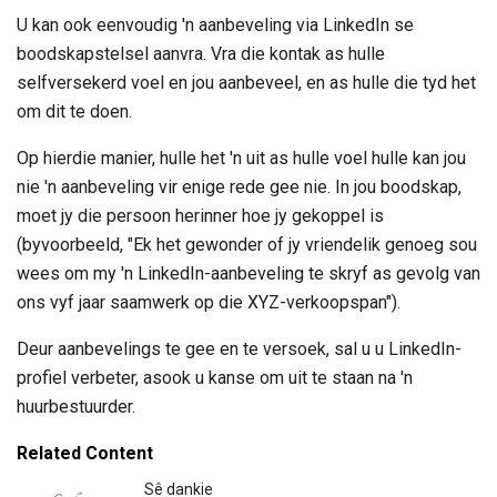
U kan ook eenvoudig 'n aanbeveling via LinkedIn se
boodskapstelsel aanvra. Vra die kontak as hulle
selfversekerd voel en jou aanbeveel, en as hulle die tyd het
om dit te doen.
Op hierdie manier, hulle het 'n uit as hulle voel hulle kan jou
nie 'n aanbeveling vir enige rede gee nie. In jou boodskap,
moet jy die persoon herinner hoe jy gekoppel is
(byvoorbeeld, "Ek het gewonder of jy vriendelik genoeg sou
wees om my 'n LinkedIn-aanbeveling te skryf as gevolg van
ons vyf jaar saamwerk op die XYZ-verkoopspan").
Deur aanbevelings te gee en te versoek, sal u u LinkedIn-
profiel verbeter, asook u kanse om uit te staan ​​na 'n
huurbestuurder.
Related Content
Sê dankie