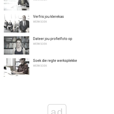
Verfris jou klerekas
WERK SOEK
Dateer jou profielfoto op
WERK SOEK
Soek die regte werksplekke
WERK SOEK
ad