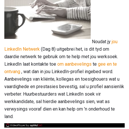
Noudat jy
jou
LinkedIn Netwerk
(Dag 8) uitgebrei het, is dit tyd om
daardie netwerk te gebruik om te help met jou werksoek.
LinkedIn laat kontakte toe
om aanbevelings
te
gee en te
ontvang
, wat dan in jou LinkedIn-profiel ingebed word.
Aanbevelings van kliënte, kollegas en toesighouers wat u
vaardighede en prestasies bevestig, sal u profiel aansienlik
verbeter. Huurbestuurders wat LinkedIn soek vir
werkkandidate, sal hierdie aanbevelings sien, wat as
verwysings vooraf dien en kan help om 'n onderhoud te
land.