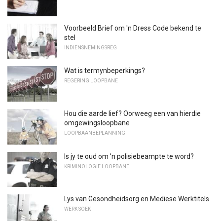
Voorbeeld Brief om 'n Dress Code bekend te
stel
INDIENSNEMINGSREG
Wat is termynbeperkings?
REGERING LOOPBANE
Hou die aarde lief? Oorweeg een van hierdie
omgewingsloopbane
LOOPBAANBEPLANNING
Is jy te oud om 'n polisiebeampte te word?
KRIMINOLOGIE LOOPBANE
Lys van Gesondheidsorg en Mediese Werktitels
WERK SOEK