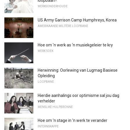
loopbaan?
WERKSONDERHOUDE
US Army Garrison Camp Humphreys, Korea
AMERIKAANSE MILITÊRE LOOPBANE
Hoe om 'n werk as 'n musiekgeleier te kry
WERK SOEK
Herwinning: Oorlewing van Lugmag Basiese
Opleiding
LOOPBANE
Hierdie aanhalings oor optimisme sal jou dag
verhelder
MENSLIKE HULPBRONNE
Hoe om 'n stage in 'n werk te verander
INTERNSKAPPE