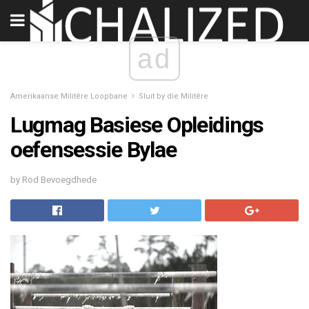
ad
Amerikaanse Militêre Loopbane
Sluit by die Militêre
Lugmag Basiese Opleidings
oefensessie Bylae
by Rod Bevoegdhede