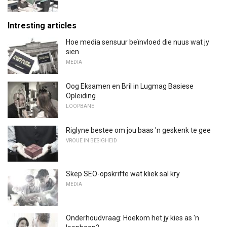
Intresting articles
Hoe media sensuur beïnvloed die nuus wat jy
sien
MEDIA
Oog Eksamen en Bril in Lugmag Basiese
Opleiding
LOOPBANE
Riglyne bestee om jou baas 'n geskenk te gee
VROUE IN BESIGHEID
Skep SEO-opskrifte wat kliek sal kry
MEDIA
Onderhoudvraag: Hoekom het jy kies as 'n