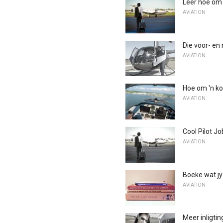
Leer hoe om '
AVIATION
Die voor- en 
AVIATION
Hoe om 'n ko
AVIATION
Cool Pilot Jo
AVIATION
Boeke wat jy 
AVIATION
Meer inligtin