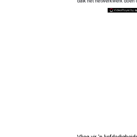
dalk net netwerkwerk doen 
Vlieg vir 'n liefdadighei