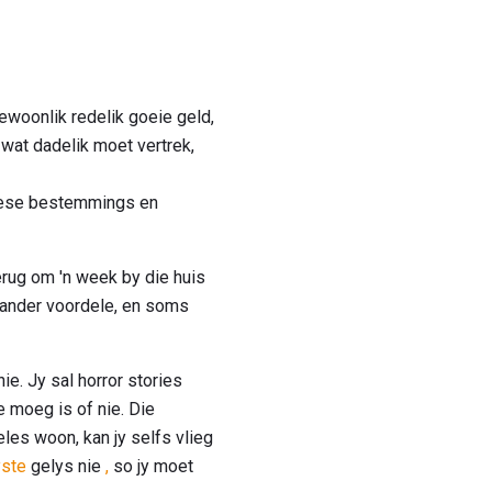
ewoonlik redelik goeie geld,
 wat dadelik moet vertrek,
tiese bestemmings en
erug om 'n week by die huis
 ander voordele, en soms
. Jy sal horror stories
e moeg is of nie. Die
eles woon, kan jy selfs vlieg
yste
gelys nie
,
so jy moet