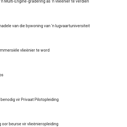
n Multi-Engine-gradering as 'n vlieënier te verdien
nadele van die bywoning van 'n lugvaartuniversiteit
mmersiële vlieënier te word
bs
benodig vir Privaat Pilotopleiding
g oor beurse vir vlieënieropleiding