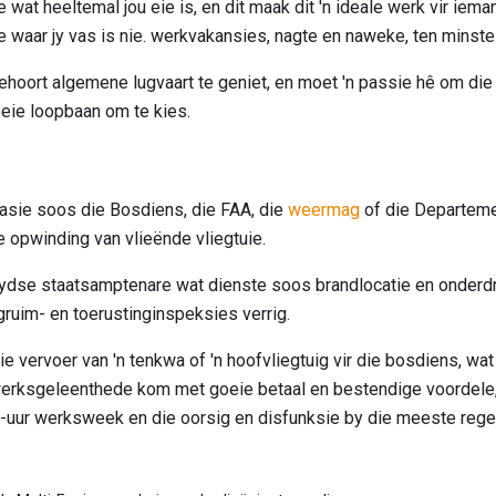
e wat heeltemal jou eie is, en dit maak dit 'n ideale werk vir iem
 waar jy vas is nie. werkvakansies, nagte en naweke, ten minste to
hoort algemene lugvaart te geniet, en moet 'n passie hê om die l
 goeie loopbaan om te kies.
isasie soos die Bosdiens, die FAA, die
weermag
of die Departeme
e opwinding van vlieënde vliegtuie.
tydse staatsamptenare wat dienste soos brandlocatie en onderdr
ruim- en toerustinginspeksies verrig.
ie vervoer van 'n tenkwa of 'n hoofvliegtuig vir die bosdiens, wa
é werksgeleenthede kom met goeie betaal en bestendige voordele
0-uur werksweek en die oorsig en disfunksie by die meeste reg