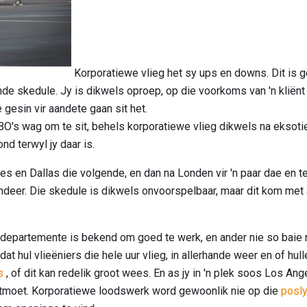
Korporatiewe vlieg het sy ups en downs. Dit is g
de skedule. Jy is dikwels oproep, op die voorkoms van 'n kliënt
gesin vir aandete gaan sit het.
FBO's wag om te sit, behels korporatiewe vlieg dikwels na ekso
nd terwyl jy daar is.
s en Dallas die volgende, en dan na Londen vir 'n paar dae en t
ndeer. Die skedule is dikwels onvoorspelbaar, maar dit kom met
partemente is bekend om goed te werk, en ander nie so baie nie
at hul vlieëniers die hele uur vlieg, in allerhande weer en of hull
s
, of dit kan redelik groot wees. En as jy in 'n plek soos Los Ang
tmoet. Korporatiewe loodswerk word gewoonlik nie op die
posl