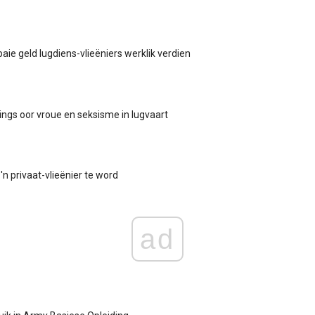
baie geld lugdiens-vlieëniers werklik verdien
ngs oor vroue en seksisme in lugvaart
n privaat-vlieënier te word
ad