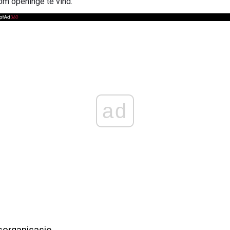
om openinge te vind.
ad
dsorganisasie