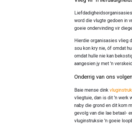
Liefdadigheidsorganisasies 
word die vlugte gedoen in vry
goeie ondervinding vir diege
Hierdie organisasies vlieg 
sou kon kry nie, óf omdat hu
omdat hulle nie kan bekostig
aangesien jy met 'n verskei
Onderrig van ons volgen
Baie mense dink
vluginstru
vliegtuie, dan is dit 'n werk
naby die grond en dit kom m
gevolg van die lae betaal- 
vluginstruksie 'n goeie loop