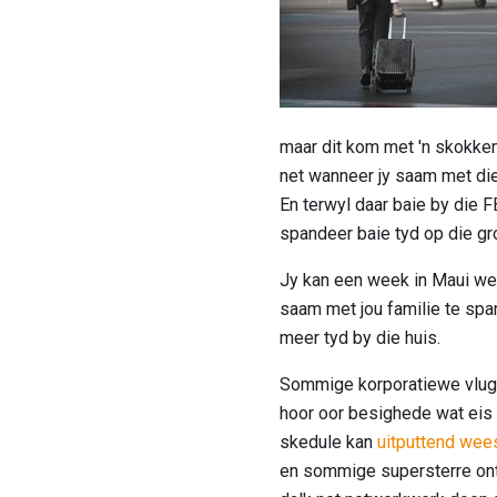
maar dit kom met 'n skokken
net wanneer jy saam met die 
En terwyl daar baie by die 
spandeer baie tyd op die gro
Jy kan een week in Maui wee
saam met jou familie te spa
meer tyd by die huis.
Sommige korporatiewe vlugde
hoor oor besighede wat eis d
skedule kan
uitputtend wee
en sommige supersterre on