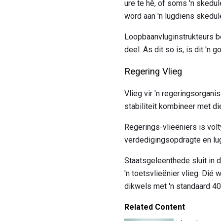
ure te hê, of soms 'n skedul
word aan 'n lugdiens skedule
Loopbaanvluginstrukteurs be
deel. As dit so is, is dit 'n
Regering Vlieg
Vlieg vir 'n regeringsorgan
stabiliteit kombineer met di
Regerings-vlieëniers is vol
verdedigingsopdragte en lug
Staatsgeleenthede sluit in d
'n toetsvlieënier vlieg. Di
dikwels met 'n standaard 4
Related Content