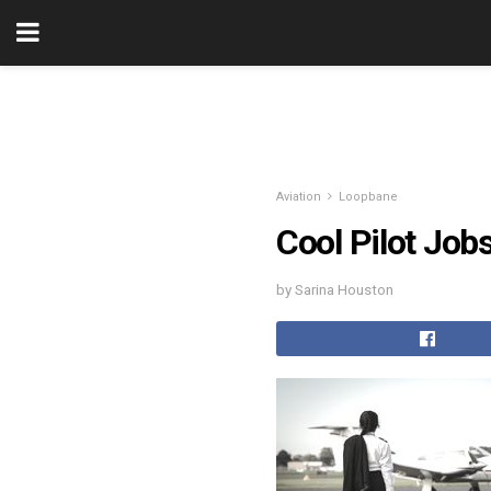
Aviation
Loopbane
Cool Pilot Job
by Sarina Houston