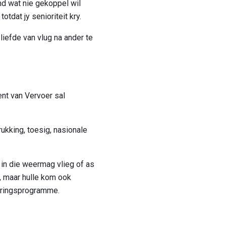
and wat nie gekoppel wil
tdat jy senioriteit kry.
iefde van vlug na ander te
nt van Vervoer sal
ukking, toesig, nasionale
t in die weermag vlieg of as
, maar hulle kom ook
eringsprogramme.