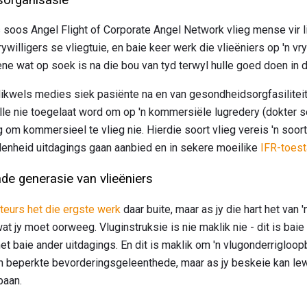
soos Angel Flight of Corporate Angel Network vlieg mense vir l
willigers se vliegtuie, en baie keer werk die vlieëniers op 'n vry
ne wat op soek is na die bou van tyd terwyl hulle goed doen in d
dikwels medies siek pasiënte na en van gesondheidsorgfasiliteit
lle nie toegelaat word om op 'n kommersiële lugredery (dokter se
 om kommersieel te vlieg nie. Hierdie soort vlieg vereis 'n soort
denheid uitdagings gaan aanbied en in sekere moeilike
IFR-toes
de generasie van vlieëniers
kteurs het die ergste werk
daar buite, maar as jy die hart het van 
 wat jy moet oorweeg. Vluginstruksie is nie maklik nie - dit is ba
et baie ander uitdagings. En dit is maklik om 'n vlugonderrigloo
en beperkte bevorderingsgeleenthede, maar as jy beskeie kan lewe
baan.