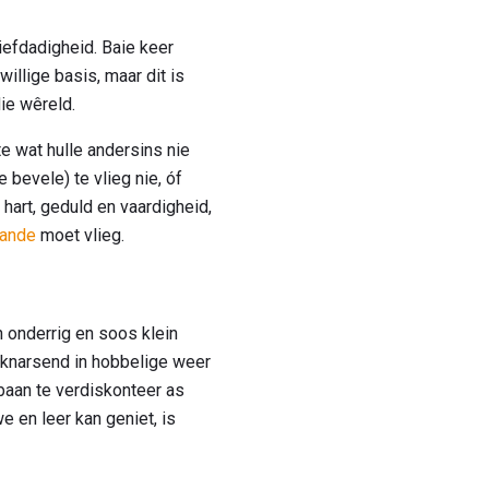
iefdadigheid. Baie keer
willige basis, maar dit is
ie wêreld.
e wat hulle andersins nie
 bevele) te vlieg nie, óf
 hart, geduld en vaardigheid,
tande
moet vlieg.
'n onderrig en soos klein
ie knarsend in hobbelige weer
pbaan te verdiskonteer as
 en leer kan geniet, is