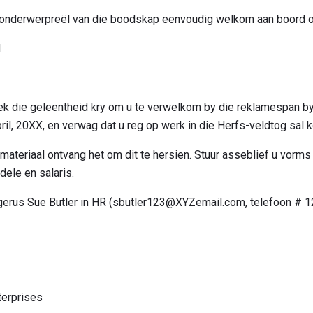
die onderwerpreël van die boodskap eenvoudig welkom aan boord
d
t ek die geleentheid kry om u te verwelkom by die reklamespan b
ril, 20XX, en verwag dat u reg op werk in die Herfs-veldtog sal 
ateriaal ontvang het om dit te hersien. Stuur asseblief u vorms 
dele en salaris.
k gerus Sue Butler in HR (sbutler123@XYZemail.com, telefoon #
terprises