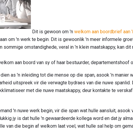
Dit is gewoon om 'n
welkom aan boordbrief aan 
aan ​​om 'n werk te begin. Dit is gewoonlik 'n meer informele groe
In sommige omstandighede, veral in 'n klein maatskappy, kan dit
elkom aan boord van sy of haar bestuurder, departementshoof o
n dien as 'n inleiding tot die mense op die span, asook 'n manier
rheid uitspreek vir die verwagte bydraes van die nuwe spanlid. D
klimatiseer met die nuwe maatskappy, deur kontakte te verskaf 
mand 'n nuwe werk begin, vir die span wat hulle aansluit, asook 
ukkig jy is dat hulle 'n gewaardeerde kollega word en dat jy alma
e van die begin af welkom laat voel, wat hulle sal help om gemak