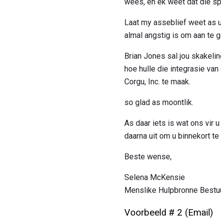
wees, en ek weet dat die sp
Laat my asseblief weet as u
almal angstig is om aan te 
Brian Jones sal jou skakelin
hoe hulle die integrasie van
Corgu, Inc. te maak.
so glad as moontlik.
As daar iets is wat ons vir
daarna uit om u binnekort te 
Beste wense,
Selena McKensie
Menslike Hulpbronne Bestu
Voorbeeld # 2 (Email)