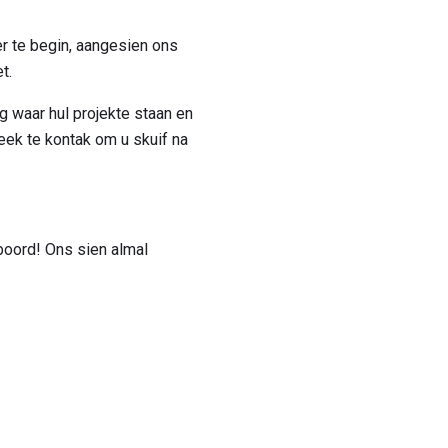
r te begin, aangesien ons
t.
waar hul projekte staan ​​en
week te kontak om u skuif na
 boord! Ons sien almal