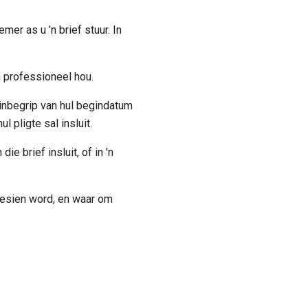
er as u 'n brief stuur. In
 professioneel hou.
 inbegrip van hul begindatum
 pligte sal insluit.
e brief insluit, of in 'n
gesien word, en waar om
.