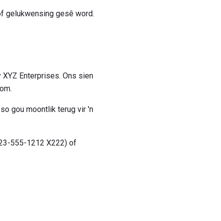
 of gelukwensing gesê word.
y XYZ Enterprises. Ons sien
kom.
so gou moontlik terug vir 'n
 123-555-1212 X222) of