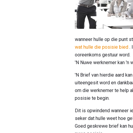
wanneer hulle op die punt st
wat hulle die posisie bied
. 
ooreenkoms gestuur word.
'N Nuwe werknemer kan 'n w
'N Brief van hierdie aard ka
uiteengesit word en dankbaa
om die werknemer te help ak
posisie te begin.
Dit is opwindend wanneer ie
seker dat hulle weet hoe gel
Goed geskrewe brief kan hull