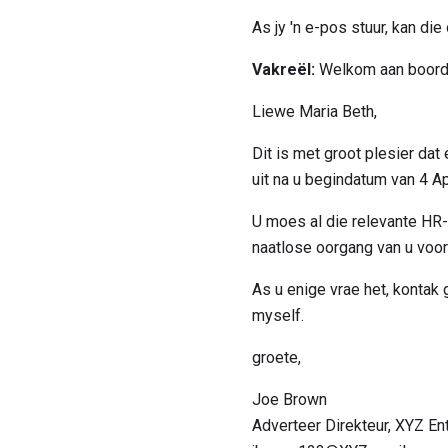
As jy 'n e-pos stuur, kan 
Vakreël:
Welkom aan boor
Liewe Maria Beth,
Dit is met groot plesier da
uit na u begindatum van 4 Ap
U moes al die relevante HR-m
naatlose oorgang van u voor
As u enige vrae het, konta
myself.
groete,
Joe Brown
Adverteer Direkteur, XYZ En