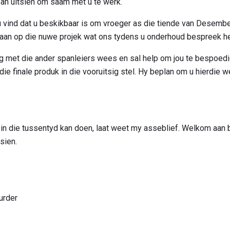
an uitsien om saam met u te werk.
 vind dat u beskikbaar is om vroeger as die tiende van Desembe
gaan op die nuwe projek wat ons tydens u onderhoud bespreek he
g met die ander spanleiers wees en sal help om jou te bespoedig 
 die finale produk in die vooruitsig stel. Hy beplan om u hierdie 
 u in die tussentyd kan doen, laat weet my asseblief. Welkom aan
sien.
urder