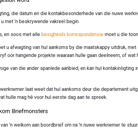
igting, die datum en die kontakbesonderhede van die nuwe werknem
t u met 'n beskrywende vakreël begin.
, en soos met alle
besigheids korrespondensie
moet u die toon
moet u afwagting van hul aankoms by die maatskappy uitdruk, met
skryf oor hangende projekte waaraan hulle gaan deelneem, of wat hul
e van die ander spanlede aanbied, en kan hul kontakinligting in di
e werknemer laat weet dat hul aankoms deur die departement uit
t hulle mag hê voor hul eerste dag aan te spreek.
om Briefmonsters
van 'n welkom aan boordbrief om na 'n nuwe werknemer te stuur