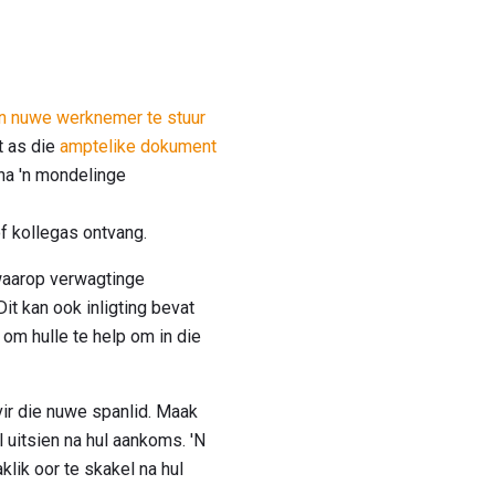
'n nuwe werknemer te stuur
t as die
amptelike dokument
 na 'n mondelinge
f kollegas ontvang.
 waarop verwagtinge
it kan ook inligting bevat
om hulle te help om in die
vir die nuwe spanlid. Maak
l uitsien na hul aankoms. 'N
lik oor te skakel na hul