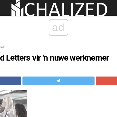
ad
ewe
 Letters vir 'n nuwe werknemer