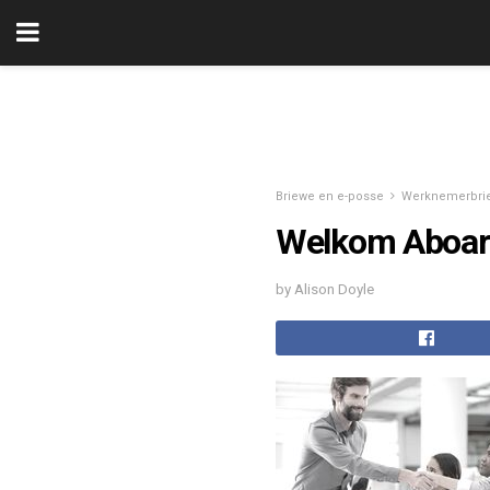
Briewe en e-posse
Werknemerbri
Welkom Aboard
by Alison Doyle