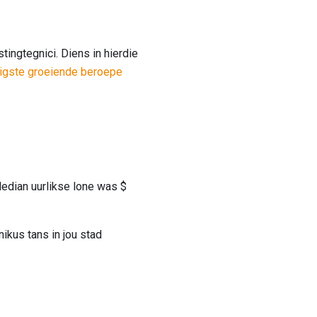
ingtegnici. Diens in hierdie
nigste groeiende beroepe
Median uurlikse lone was $
ikus tans in jou stad