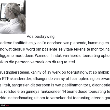
Pos beskrywing:
ediese fasiliteit en jy sal 'n oorvloed van piepende, humming en c
ting wat gebruik word om pasiënte se vitale tekens te monitor, n
liggame moet doen. Wanneer 'n stuk van hierdie toerusting ophou
kus die persoon versoek om dit reg te stel.
stingherstelaar, kan hy of sy werk op toerusting wat so maklik s
'n RTT-skandeerder, afhangende van sy of haar opleiding en ervari
liteit, aangesien dit persoon is wat pasiëntmonitors, diagnostie
s, rolstoele en gurneys funksioneer. 'N biomediese toerusting 
elde instandhouding uit om te verseker dat toerusting steeds go