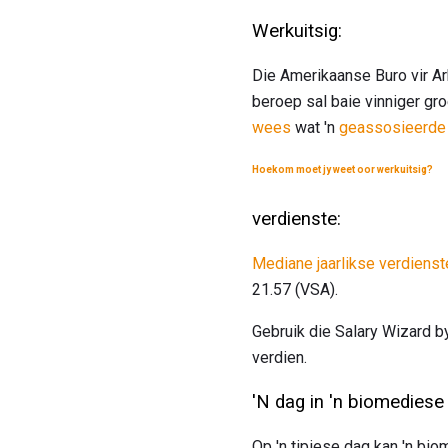
Werkuitsig:
Die Amerikaanse Buro vir Ar
beroep sal baie vinniger gro
wees
wat 'n
geassosieerde 
Hoekom moet jy weet oor werkuitsig?
verdienste:
Mediane jaarlikse verdienst
21.57 (VSA).
Gebruik die Salary Wizard by
verdien.
'N dag in 'n biomediese
Op 'n tipiese dag kan 'n bio