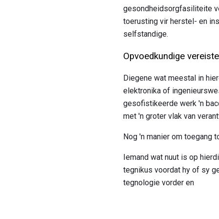
gesondheidsorgfasiliteite ve
toerusting vir herstel- en
selfstandige.
Opvoedkundige vereiste
Diegene wat meestal in hier
elektronika of ingenieursw
gesofistikeerde werk 'n bac
met 'n groter vlak van veran
Nog 'n manier om toegang tot
Iemand wat nuut is op hierd
tegnikus voordat hy of sy g
tegnologie vorder en