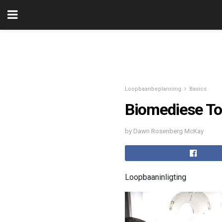
Loopbaanbeplanning
Basics
Biomediese To
by Dawn Rosenberg McKay
Loopbaaninligting