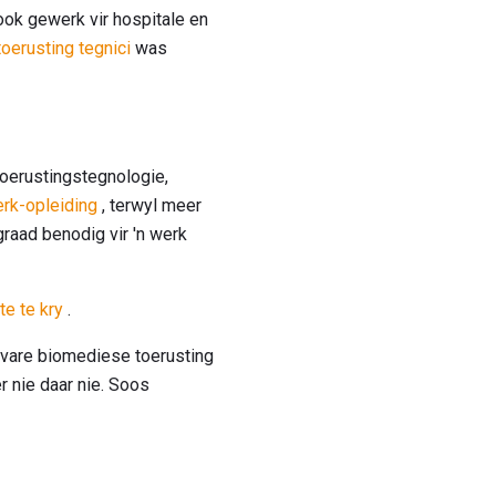
ook gewerk vir hospitale en
oerusting tegnici
was
toerustingstegnologie,
rk-opleiding
, terwyl meer
raad benodig vir 'n werk
e te kry
.
ervare biomediese toerusting
r nie daar nie. Soos