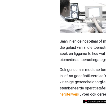
Gaan in enige hospitaal of m
die geluid van al die toerus
soek en liggame te hou wat 
biomediese toerustingstegni
Ook genoem 'n mediese toeru
is, of so gesofistikeerd as 
vir enige gesondheidsorgfasi
stembeheerde operatietafel
herstelwerk
, voer ook gere