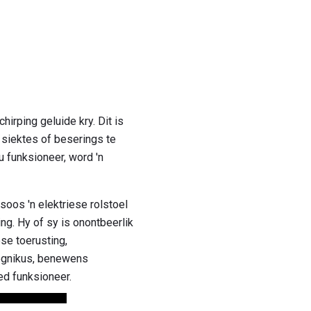
hirping geluide kry. Dit is
a siektes of beserings te
 funksioneer, word 'n
oos 'n elektriese rolstoel
ng. Hy of sy is onontbeerlik
se toerusting,
tegnikus, benewens
ed funksioneer.