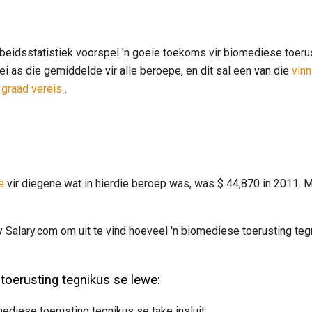
beidsstatistiek voorspel 'n goeie toekoms vir biomediese toerust
ei as die gemiddelde vir alle beroepe, en dit sal een van die
vin
graad vereis
.
e
vir diegene wat in hierdie beroep was, was $ 44,870 in 2011. 
 Salary.com om uit te vind hoeveel 'n biomediese toerusting tegn
 toerusting tegnikus se lewe:
mediese toerusting tegnikus se take insluit: