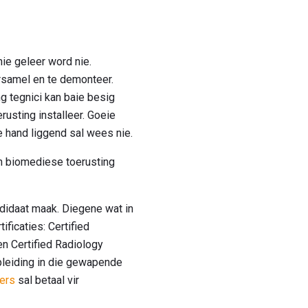
ie geleer word nie.
rsamel en te demonteer.
g tegnici kan baie besig
rusting installeer. Goeie
 hand liggend sal wees nie.
 biomediese toerusting
ndidaat maak. Diegene wat in
ficaties: Certified
n Certified Radiology
opleiding in die gewapende
ers
sal betaal vir