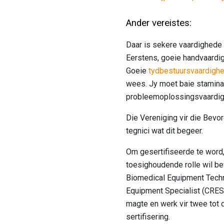
Ander vereistes:
Daar is sekere vaardighede 
Eerstens, goeie handvaardig
Goeie
tydbestuursvaardigh
wees. Jy moet baie stamina h
probleemoplossingsvaardigh
Die Vereniging vir die Bev
tegnici wat dit begeer.
Om gesertifiseerde te word,
toesighoudende rolle wil be
Biomedical Equipment Techni
Equipment Specialist (CRES).
magte en werk vir twee tot d
sertifisering.