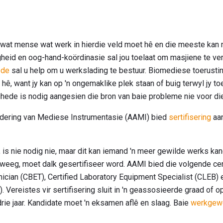
wat mense wat werk in hierdie veld moet hê en die meeste kan n
heid en oog-hand-koördinasie sal jou toelaat om masjiene te ve
ede
sal u help om u werkslading te bestuur. Biomediese toerustin
ê, want jy kan op 'n ongemaklike plek staan ​​of buig terwyl jy toe
ede is nodig aangesien die bron van baie probleme nie voor die
ordering van Mediese Instrumentasie (AAMI) bied
sertifisering
aan
 is nie nodig nie, maar dit kan iemand 'n meer gewilde werks ka
weeg, moet dalk gesertifiseer word. AAMI bied die volgende certi
cian (CBET), Certified Laboratory Equipment Specialist (CLEB) e
 Vereistes vir sertifisering sluit in 'n geassosieerde graad of 
rie jaar. Kandidate moet 'n eksamen aflê en slaag. Baie
werkgew