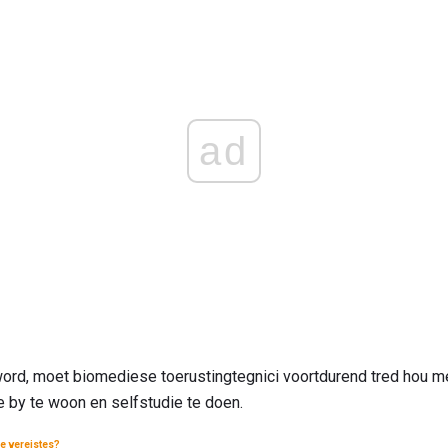
ad
ord, moet biomediese toerustingtegnici voortdurend tred hou me
e by te woon en selfstudie te doen.
e vereistes?