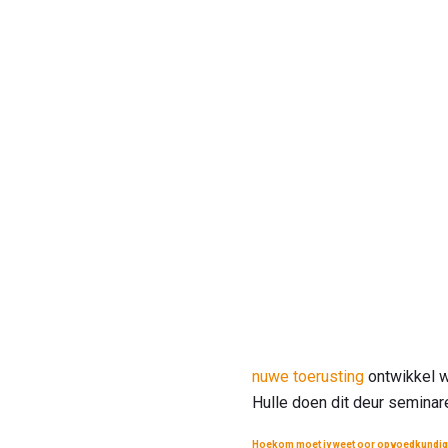
nuwe toerusting
ontwikkel w
Hulle doen dit deur seminar
Hoekom moet jy weet oor opvoedkundig