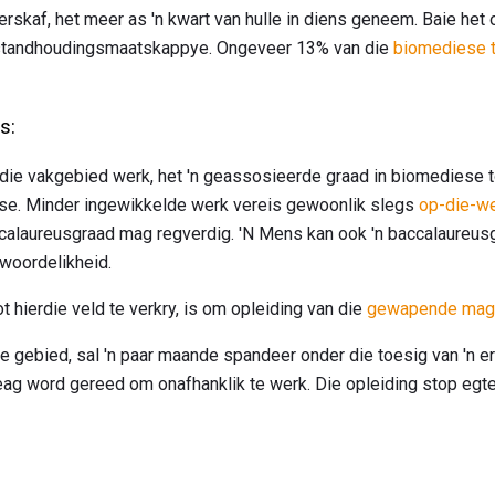
rskaf, het meer as 'n kwart van hulle in diens geneem. Baie het 
 instandhoudingsmaatskappye. Ongeveer 13% van die
biomediese t
s:
die vakgebied werk, het 'n geassosieerde graad in biomediese 
ese. Minder ingewikkelde werk vereis gewoonlik slegs
op-die-we
calaureusgraad mag regverdig. 'N Mens kan ook 'n baccalaureusg
twoordelikheid.
 hierdie veld te verkry, is om opleiding van die
gewapende magt
ie gebied, sal 'n paar maande spandeer onder die toesig van 'n 
eag word gereed om onafhanklik te werk. Die opleiding stop egte