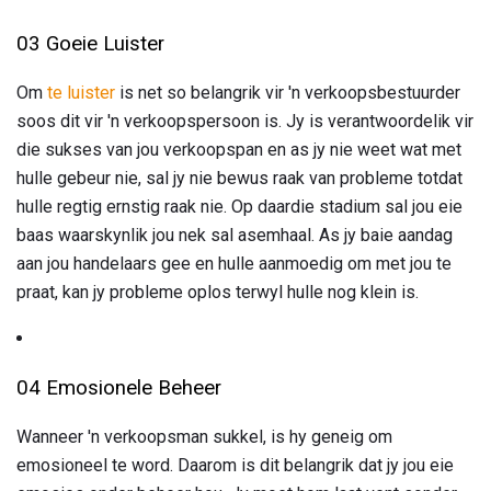
03 Goeie Luister
Om
te luister
is net so belangrik vir 'n verkoopsbestuurder
soos dit vir 'n verkoopspersoon is. Jy is verantwoordelik vir
die sukses van jou verkoopspan en as jy nie weet wat met
hulle gebeur nie, sal jy nie bewus raak van probleme totdat
hulle regtig ernstig raak nie. Op daardie stadium sal jou eie
baas waarskynlik jou nek sal asemhaal. As jy baie aandag
aan jou handelaars gee en hulle aanmoedig om met jou te
praat, kan jy probleme oplos terwyl hulle nog klein is.
04 Emosionele Beheer
Wanneer 'n verkoopsman sukkel, is hy geneig om
emosioneel te word. Daarom is dit belangrik dat jy jou eie