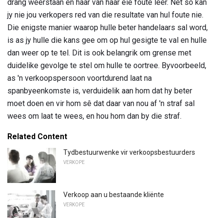
drang weerstaan ​​en haar van haar eie foute leer. Net so kan
jy nie jou verkopers red van die resultate van hul foute nie.
Die enigste manier waarop hulle beter handelaars sal word,
is as jy hulle die kans gee om op hul gesigte te val en hulle
dan weer op te tel. Dit is ook belangrik om grense met
duidelike gevolge te stel om hulle te oortree. Byvoorbeeld,
as 'n verkoopspersoon voortdurend laat na
spanbyeenkomste is, verduidelik aan hom dat hy beter
moet doen en vir hom sê dat daar van nou af 'n straf sal
wees om laat te wees, en hou hom dan by die straf.
Related Content
Tydbestuurwenke vir verkoopsbestuurders
VERKOPE
Verkoop aan u bestaande kliënte
VERKOPE