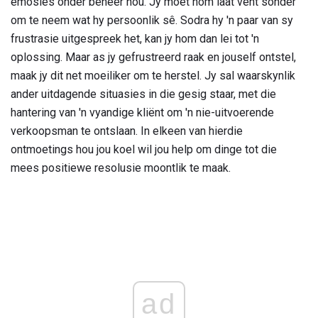
emosies onder beheer hou. Jy moet hom laat vent sonder
om te neem wat hy persoonlik sê. Sodra hy 'n paar van sy
frustrasie uitgespreek het, kan jy hom dan lei tot 'n
oplossing. Maar as jy gefrustreerd raak en jouself ontstel,
maak jy dit net moeiliker om te herstel. Jy sal waarskynlik
ander uitdagende situasies in die gesig staar, met die
hantering van 'n vyandige kliënt om 'n nie-uitvoerende
verkoopsman te ontslaan. In elkeen van hierdie
ontmoetings hou jou koel wil jou help om dinge tot die
mees positiewe resolusie moontlik te maak.
ad