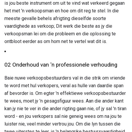
is jou beste instrument om uit te vind wat verkeerd gegaan
het met 'n verkoopsman en hoe om dit reg te stel. In die
meeste gevalle behels afrigting dieselfde soorte
vaardighede as verkoop; Dit werk die beste as jy die
verkoopsman lei om die probleem en die oplossing te
ontbloot eerder as om hom net te vertel wat dit is.
02 Onderhoud van 'n professionele verhouding
Baie nuwe verkoopsbestuurders val in die strik om vriende
te word met hul verkopers, veral as hulle van daardie span
af bevorder is. Om egter 'n effektiewe verkoopsbestuurder
te wees, moet jy 'n gesagsfiguur wees. Aan die ander kant
kan jy nie te ver in die ander rigting gaan nie, of jy sal 'n tiran
word - en jou verkopers sal nie geneig wees om na jou te
luister nie, veel minder vertrou jou. Om die lyn tussen die
twee uiterstes te leer, is 'n belangrike bestuursvaardigheid