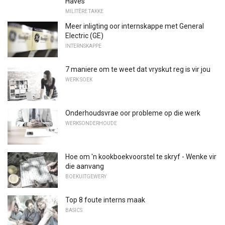
Haves
MILITÊRE TAKKE
Meer inligting oor internskappe met General
Electric (GE)
INTERNSKAPPE
7 maniere om te weet dat vryskut reg is vir jou
WERK SOEK
Onderhoudsvrae oor probleme op die werk
WERKSONDERHOUDE
Hoe om 'n kookboekvoorstel te skryf - Wenke vir
die aanvang
BOEKUITGEWERY
Top 8 foute interns maak
BASICS