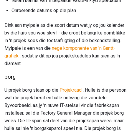
Neem kennis van 'n bepaalde vaste-in-tyd sperdatum
Onroerende datums op die plan
Dink aan mylpale as die soort datum wat jy op jou kalender
by die huis sou wou skryf - die groot belangrike oomblikke
in 'n projek soos die toetsafrigting of die bekendstelling.
Mylpale is een van die
nege komponente van 'n Gantt-
grafiek
, sodat jy dit op jou projekskedules kan sien as 'n
diamant.
borg
U projek borg staan ​​op die
Projekraad
. Hulle is die persoon
wat die projek besit en hulle ontvang die voordele.
Byvoorbeeld, as jy 'n nuwe IT-stelsel vir die fabriekspan
installeer, sal die Factory General Manager die projek borg
wees. Die IT-span sal deel van die projekspan wees, maar
hulle sal nie 'n borgskapsrol speel nie. Die projek borg is