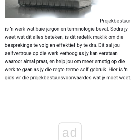
Projekbestuur
is 'n werk wat baie jargon en terminologie bevat. Sodra jy
weet wat dit alles beteken, is dit redelik maklik om die
besprekings te volg en effektief by te dra. Dit sal jou
selfvertroue op die werk verhoog as jy kan verstaan ​​
waaroor almal praat, en help jou om meer ernstig op die
werk te gaan as jy die regte terme self gebruik. Hier is 'n
gids vir die projekbestuursvoorwaardes wat jy moet weet.
ad