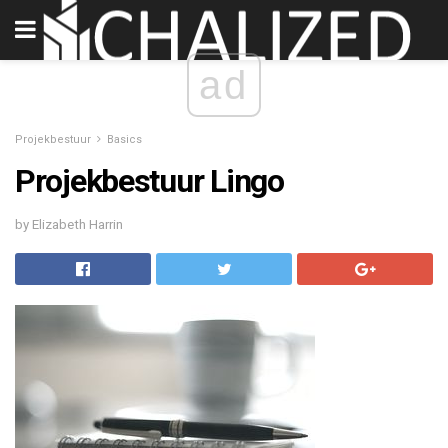
ad
Projekbestuur
Basics
Projekbestuur Lingo
by Elizabeth Harrin