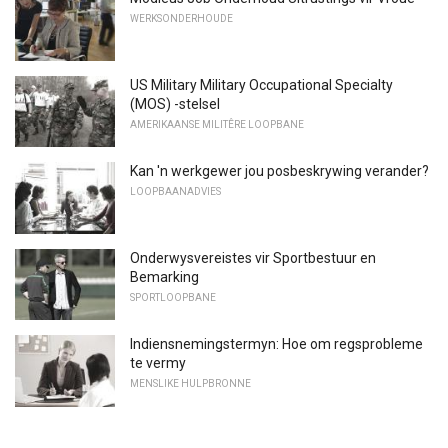
WERKSONDERHOUDE
US Military Military Occupational Specialty
(MOS) -stelsel
AMERIKAANSE MILITÊRE LOOPBANE
Kan 'n werkgewer jou posbeskrywing verander?
LOOPBAANADVIES
Onderwysvereistes vir Sportbestuur en
Bemarking
SPORTLOOPBANE
Indiensnemingstermyn: Hoe om regsprobleme
te vermy
MENSLIKE HULPBRONNE