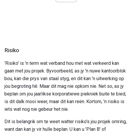
Risiko
'Risiko' is 'n term wat verband hou met wat verkeerd kan
gaan met jou projek. Byvoorbeeld, as jy 'n nuwe kantoorblok
bou, kan die prys van staal styg, en dit kan 'n uitwerking op
jou begroting hê. Maar dit mag nie opkom nie. Net so, as jy
beplan om jou jaarlikse korporatiewe piekniek buite te bied,
is dit dalk mooi weer, maar dit kan reën. Kortom, 'n risiko is
iets wat nog nie gebeur het nie.
Dit is belangrik om te weet watter risiko's jou projek omring,
want dan kan jy vir hulle beplan. U kan u 'Plan B' of