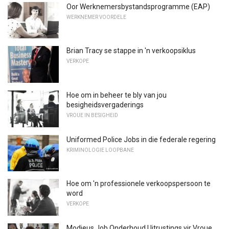
Oor Werknemersbystandsprogramme (EAP)
WERKNEMER VOORDELE
Brian Tracy se stappe in 'n verkoopsiklus
VERKOPE
Hoe om in beheer te bly van jou
besigheidsvergaderings
VROUE IN BESIGHEID
Uniformed Police Jobs in die federale regering
KRIMINOLOGIE LOOPBANE
Hoe om 'n professionele verkoopspersoon te
word
VERKOPE
Modieus Job Onderhoud Uitrustings vir Vroue